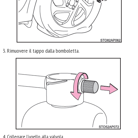
3. Rimuovere il tappo dalla bomboletta.
4. Collegare l'ugello alla valvola.