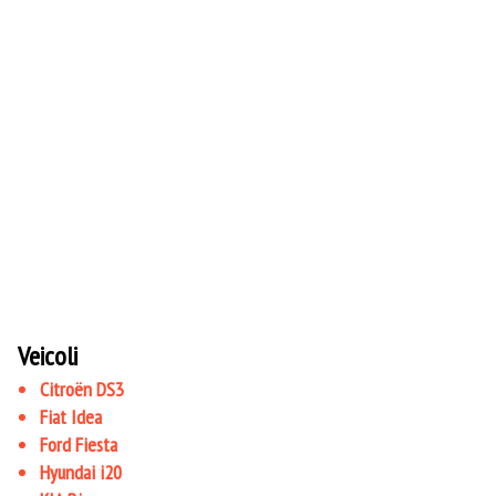
Veicoli
Citroën DS3
Fiat Idea
Ford Fiesta
Hyundai i20