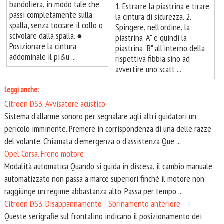
bandoliera, in modo tale che
1. Estrarre la piastrina e tirare
passi completamente sulla
la cintura di sicurezza. 2.
spalla, senza toccare il collo o
Spingere, nell'ordine, la
scivolare dalla spalla. ●
piastrina "A" e quindi la
Posizionare la cintura
piastrina "B" all'interno della
addominale il pi&u ...
rispettiva fibbia sino ad
avvertire uno scatt ...
Leggi anche:
Citroën DS3. Avvisatore acustico
Sistema d'allarme sonoro per segnalare agli altri guidatori un
pericolo imminente. Premere in corrispondenza di una delle razze
del volante. Chiamata d'emergenza o d'assistenza Que ...
Opel Corsa. Freno motore
Modalità automatica Quando si guida in discesa, il cambio manuale
automatizzato non passa a marce superiori finché il motore non
raggiunge un regime abbastanza alto. Passa per tempo ...
Citroën DS3. Disappannamento - Sbrinamento anteriore
Queste serigrafie sul frontalino indicano il posizionamento dei