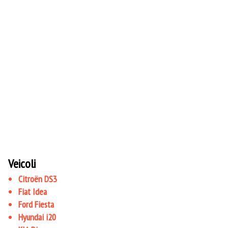
Veicoli
Citroën DS3
Fiat Idea
Ford Fiesta
Hyundai i20