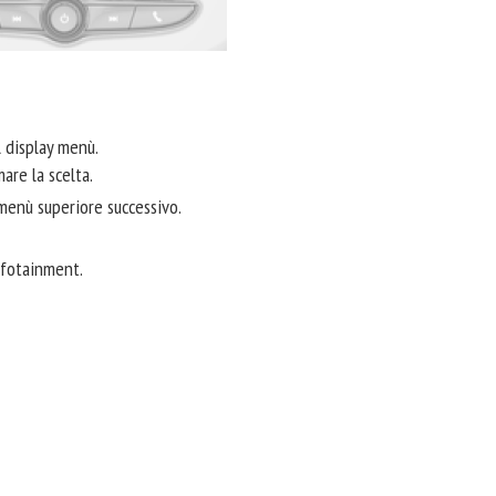
l display menù.
are la scelta.
 menù superiore successivo.
Infotainment.