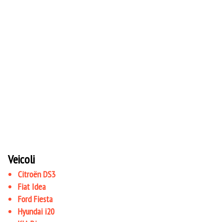
Veicoli
Citroën DS3
Fiat Idea
Ford Fiesta
Hyundai i20