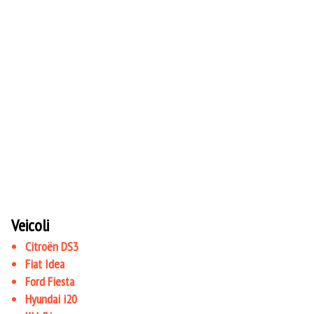
Veicoli
Citroën DS3
Fiat Idea
Ford Fiesta
Hyundai i20