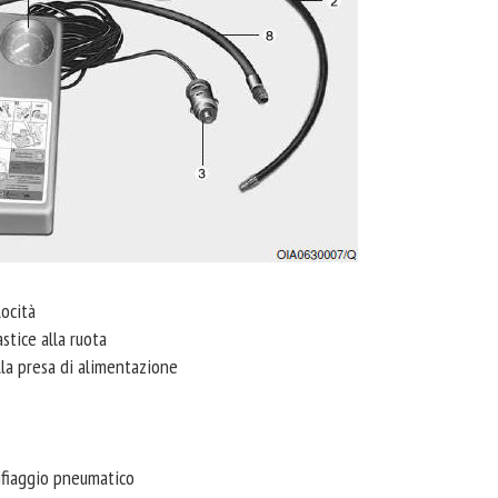
locità
stice alla ruota
lla presa di alimentazione
nfiaggio pneumatico