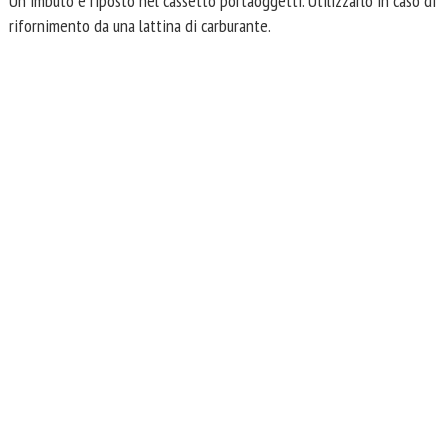
Un imbuto è riposto nel cassetto portaoggetti. Utilizzarlo in caso di
rifornimento da una lattina di carburante.