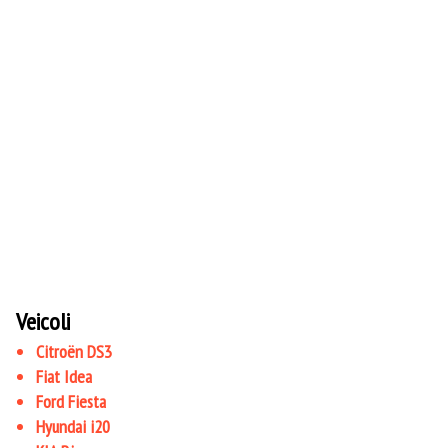
Veicoli
Citroën DS3
Fiat Idea
Ford Fiesta
Hyundai i20