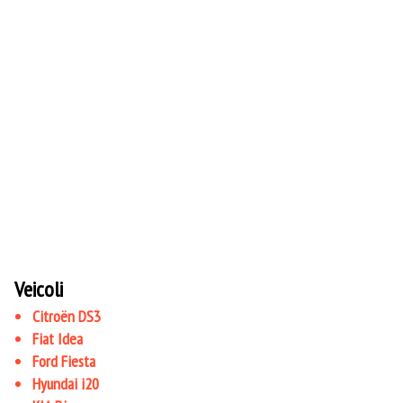
Veicoli
Citroën DS3
Fiat Idea
Ford Fiesta
Hyundai i20