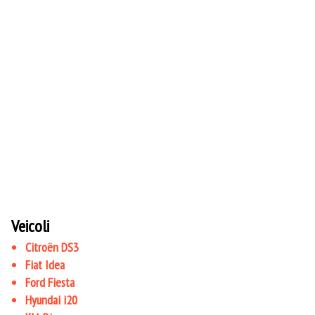
Veicoli
Citroën DS3
Fiat Idea
Ford Fiesta
Hyundai i20