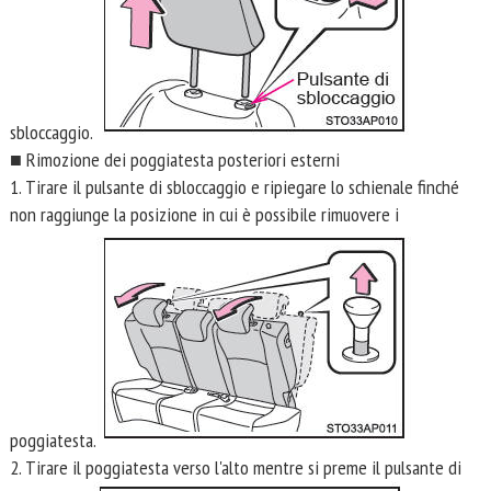
sbloccaggio.
■ Rimozione dei poggiatesta posteriori esterni
1. Tirare il pulsante di sbloccaggio e ripiegare lo schienale finché
non raggiunge la posizione in cui è possibile rimuovere i
poggiatesta.
2. Tirare il poggiatesta verso l'alto mentre si preme il pulsante di