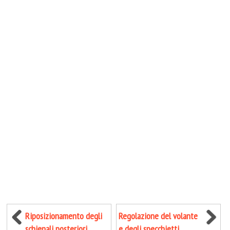
Riposizionamento degli
Regolazione del volante
schienali posteriori
e degli specchietti