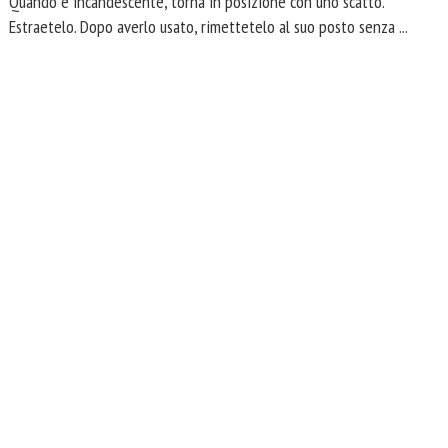
Quando è incandescente, torna in posizione con uno scatto.
Estraetelo. Dopo averlo usato, rimettetelo al suo posto senza ...