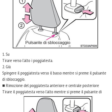
1. Su
Tirare verso l'alto i poggiatesta.
2. Giù
Spingere il poggiatesta verso il basso mentre si preme il pulsante
di sbloccaggio.
■ Rimozione del poggiatesta anteriore e centrale posteriore
Tirare il poggiatesta verso l'alto mentre si preme il pulsante di