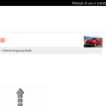
Manuali di uso e manute
lli
e
/ Sistemi tergilavacristalli