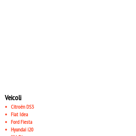
Veicoli
Citroën DS3
Fiat Idea
Ford Fiesta
Hyundai i20