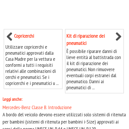
Copricerchi
Kit di riparazione dei
pneumatici
Utilizzare copricerchi e
È possibile riparare danni di
pneumatici approvati dalla
lieve entità al battistrada con
Casa Madre per la vettura e
il kit di riparazione dei
conformi a tutti i requisiti
pneumatici. Non rimuovere
relativi alle combinazioni di
eventuali corpi estranei dal
cerchi e pneumatici. Se i
pneumatico. Danni ai
copricerchi e i pneumatici u ...
pneumatici di ...
Leggi anche:
Mercedes-Benz Classe B. Introduzione
A bordo del veicolo devono essere utilizzati solo sistemi di ritenuta
per bambini (sistemi di ritenuta per bambini i-Size) approvati ai
sensi della norma UNECE UN-R44 o UNECE UN-R129. ...