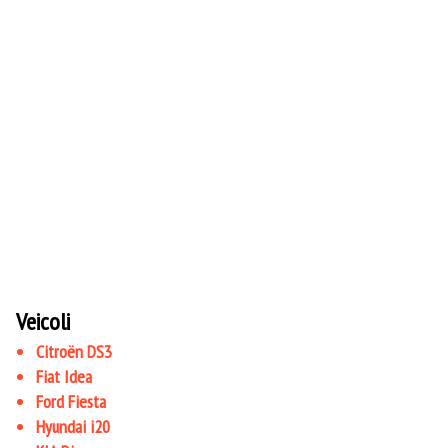
Veicoli
Citroën DS3
Fiat Idea
Ford Fiesta
Hyundai i20