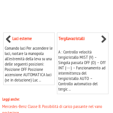
Luci esterne
Tergilavacristalli
Comando luci Per accendere le
A : Controllo velocità
luci, ruotare la manopola
tergicristallo MIST (V) –
all'estremità della leva su una
Singola passata OFF (O) – Off
delle seguenti posizioni:
INT (---) – Funzionamento ad
Posizione OFF Posizione
intermittenza del
accensione AUTOMATICA luci
tergicristallo AUTO –
(se in dotazione) Luc ...
Controllo automatico del
tergic ...
Leggi anche:
Mercedes-Benz Classe B. Possibilità di carico passante nel vano
posteriore