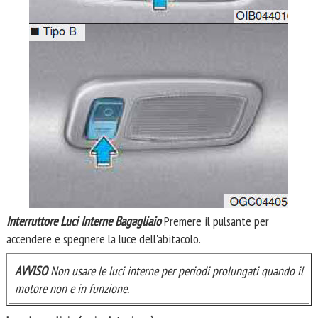
Interruttore Luci Interne Bagagliaio
Premere il pulsante per
accendere e spegnere la luce dell'abitacolo.
AVVISO
Non usare le luci interne per periodi prolungati quando il
motore non e in funzione.