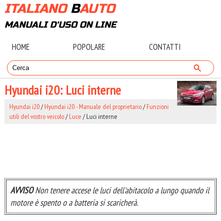
ITALIANO
B
AUTO
MANUALI D'USO ON LINE
HOME
POPOLARE
CONTATTI
Hyundai i20: Luci interne
Hyundai i20
/
Hyundai i20 - Manuale del proprietario
/
Funzioni
utili del vostro veicolo
/
Luce
/ Luci interne
AVVISO
Non tenere accese le luci dell'abitacolo a lungo quando il
motore è spento o a batteria si scaricherà.