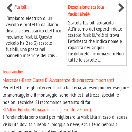
Fusibili
Descrizione scatola
fusibili/relè
L'impianto elettrico di un
Scatola fusibili abitacolo
veicolo è protetto dai danni
All'interno dei coperchi delle
dovuti a sovraccarico elettrico
scatole fusibili/relè si trova
mediante fusibili. Questo
l'etichetta che indica nome e
veicolo ha 2 (o 3) scatole
capacità dei singoli
fusibili, una posta nel
fusibili/relè. Informazioni Non
pannello inferiore del crus ...
tutte le scatole ...
Leggi anche:
Mercedes-Benz Classe B. Avvertenze di sicurezza importanti
Per effettuare gli interventi sulla batteria, ad esempio per eseguire
lo smontaggio e il montaggio, sono richiesti attrezzi speciali e
nozioni tecniche. Si raccomanda pertanto di far ...
KIA Rio. Fendinebbia anteriori (se in dotazione)
I fendinebbia sono usati per migliorare la visibilità in caso di scarsa
visibilità dovuta a nebbia, pioggia o neve, ecc. I fendinebbia si
accendono quando il relativo interruttor ...