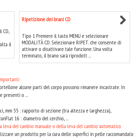
Ripetizione dei brani CD
l CD,
Tipo 1 Premere il tasto MENU e selezionare
MODALITÀ CD. Selezionare RIPET. che consente di
lta il
attivare o disattivare tale funzione. Una volta
terminato, il brano sarà riprodott ...
importanti
rtellone alcune parti del corpo possono rimanere incastrate. In
 presenti o ...
i, mm 55 : rapporto di sezione (tra altezza e larghezza),
unFlat 16 : diametro del cerchio, ...
la leva del cambio manuale o della leva del cambio automatico
zzare un prodotto per la cura delle superfici in pelle raccomandato