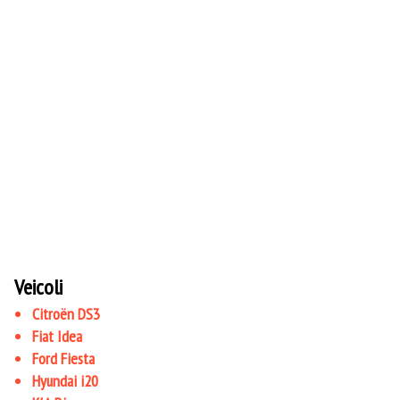
Veicoli
Citroën DS3
Fiat Idea
Ford Fiesta
Hyundai i20