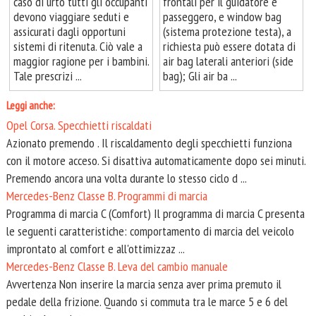
caso di urto tutti gli occupanti
frontali per il guidatore e
devono viaggiare seduti e
passeggero, e window bag
assicurati dagli opportuni
(sistema protezione testa), a
sistemi di ritenuta. Ciò vale a
richiesta può essere dotata di
maggior ragione per i bambini.
air bag laterali anteriori (side
Tale prescrizi ...
bag); Gli air ba ...
Leggi anche:
Opel Corsa. Specchietti riscaldati
Azionato premendo . Il riscaldamento degli specchietti funziona
con il motore acceso. Si disattiva automaticamente dopo sei minuti.
Premendo ancora una volta durante lo stesso ciclo d ...
Mercedes-Benz Classe B. Programmi di marcia
Programma di marcia C (Comfort) Il programma di marcia C presenta
le seguenti caratteristiche: comportamento di marcia del veicolo
improntato al comfort e all'ottimizzaz ...
Mercedes-Benz Classe B. Leva del cambio manuale
Avvertenza Non inserire la marcia senza aver prima premuto il
pedale della frizione. Quando si commuta tra le marce 5 e 6 del